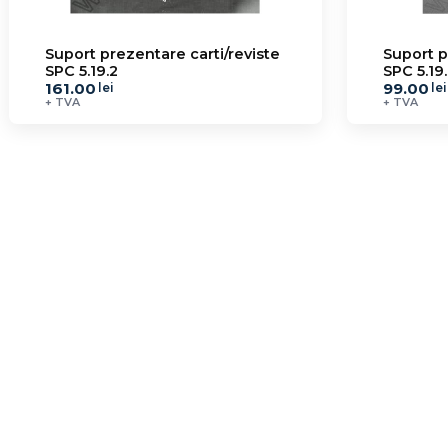
Suport prezentare carti/reviste
Suport p
SPC 5.19.2
SPC 5.19.
161.00
99.00
lei
lei
+ TVA
+ TVA