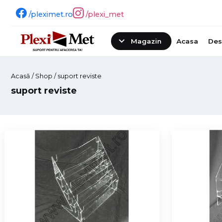
/pleximet.ro
/plexi_met
Magazin
Acasa
Des
Acasă
/
Shop
/ suport reviste
suport reviste
Sari
la
conținut