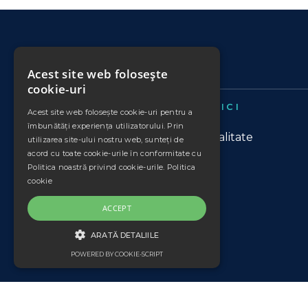
Acest site web folosește
cookie-uri
TERMENI ȘI POLITICI
Acest site web folosește cookie-uri pentru a
îmbunătăți experiența utilizatorului. Prin
Politica de confidentialitate
utilizarea site-ului nostru web, sunteți de
acord cu toate cookie-urile în conformitate cu
Politica de cookies
Politica noastră privind cookie-urile.
Politica
Modalități de plată
cookie
Livrare și returnare
ACCEPT
Termeni si conditii
Contact
ARATĂ DETALIILE
ANPC
POWERED BY COOKIE-SCRIPT
DE TARGETARE