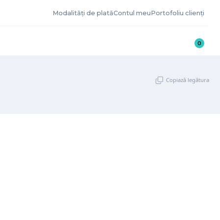
Modalități de plată
Contul meu
Portofoliu clienți
0
Copiază legătura