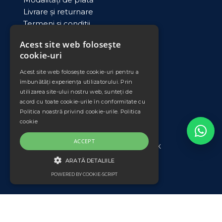
Livrare și returnare
Termeni si conditii
Contact
Acest site web folosește
ANPC
cookie-uri
Acest site web folosește cookie-uri pentru a
DATE COMERCIALE
îmbunătăți experiența utilizatorului. Prin
utilizarea site-ului nostru web, sunteți de
PLEXIMET SRL
acord cu toate cookie-urile în conformitate cu
Cod unic de inregistrare: RO11008735
Politica noastră privind cookie-urile.
Politica
Nr. Ord. Reg. Com./an: J33/553/1998
cookie
Banca: Banca Transilvania
Sucursala: Falticeni
ACCEPT
IBAN: RO42 BTRL 0340 1202 3804 56XX
ARATĂ DETALIILE
*Prețurile afișate nu includ TVA.
POWERED BY COOKIE-SCRIPT
DE TARGETARE
De targetare