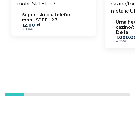
Suport simplu telefon
mobil SPTEL 2.3
Urna he
12.00
lei
cazino/
+ TVA
metalic 
De la
1,000.0
+ TVA