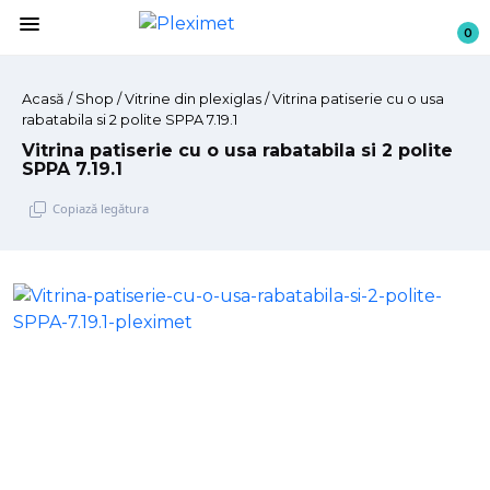
menu
0
Acasă
/
Shop
/ Vitrine din plexiglas / Vitrina patiserie cu o usa
rabatabila si 2 polite SPPA 7.19.1
Vitrina patiserie cu o usa rabatabila si 2 polite
SPPA 7.19.1
Copiază legătura
Sari
la
conținut