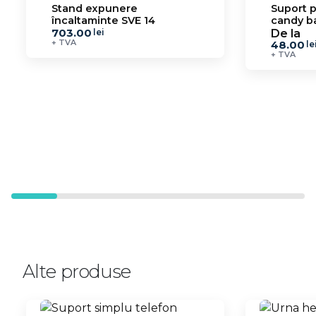
Stand expunere
Suport piedestal pentru
încaltaminte SVE 14
candy b
703.00
De la
lei
+ TVA
48.00
le
+ TVA
Alte produse