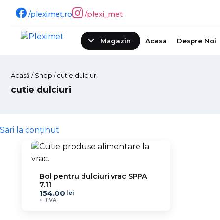
/pleximet.ro
/plexi_met
Magazin
Acasa
Despre Noi
Acasă
/
Shop
/ cutie dulciuri
cutie dulciuri
Sari la conținut
Bol pentru dulciuri vrac SPPA
7.11
154.00
lei
+ TVA