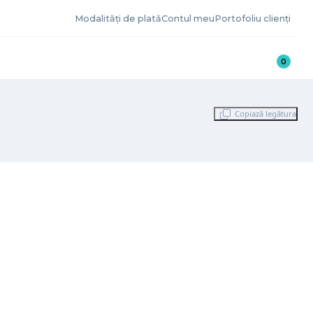
Modalități de plată
Contul meu
Portofoliu clienți
0
Copiază legătura