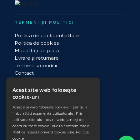
TERMENI ȘI POLITICI
Politica de confidentialitate
Politica de cookies
Modalități de plată
Livrare și returnare
Termeni si conditii
Contact
ANPC
Acest site web folosește
cookie-uri
DATE COMERCIALE
Acest site web folosește cookie-uri pentru a
PLEXIMET SRL
îmbunătăți experiența utilizatorului. Prin
Cod unic de inregistrare: RO11008735
utilizarea site-ului nostru web, sunteți de
Nr. Ord. Reg. Com./an: J33/553/1998
acord cu toate cookie-urile în conformitate cu
Banca: Banca Transilvania
Politica noastră privind cookie-urile.
Politica
Sucursala: Falticeni
cookie