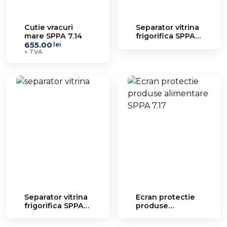
Cutie vracuri
Separator vitrina
mare SPPA 7.14
frigorifica SPPA
655.00
7.16.1
lei
+ TVA
Separator vitrina
Ecran protectie
frigorifica SPPA
produse
7.16.2
alimentare SPPA
7.17