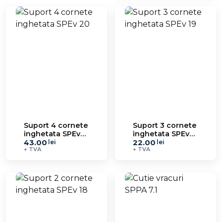
Suport 4 cornete
Suport 3 cornete
inghetata SPEv
inghetata SPEv
43.00
22.00
20
19
lei
lei
+ TVA
+ TVA