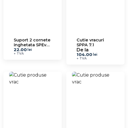
Suport 2 cornete
Cutie vracuri
inghetata SPEv
SPPA 7.1
22.00
18
De la
lei
+ TVA
104.00
lei
+ TVA