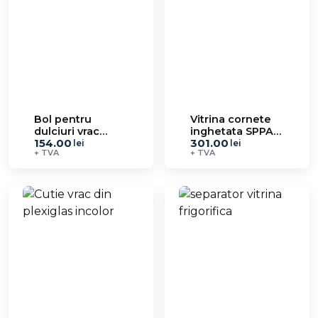
Bol pentru
Vitrina cornete
dulciuri vrac
inghetata SPPA
154.00
301.00
SPPA 7.11
7.12
lei
lei
+ TVA
+ TVA