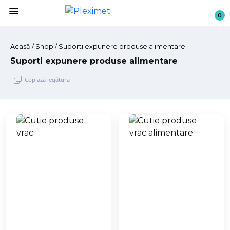
menu
0
Acasă
/
Shop
/ Suporti expunere produse alimentare
Suporti expunere produse alimentare
Copiază legătura
Sari
la
conținut