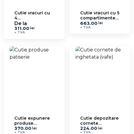
Cutie vracuri cu
Cutie vracuri cu 5
4
compartimente
663.00
compartimente
si 3 usi SPPA 7.2.5
De la
lei
+ TVA
311.00
si 2 usi SPPA 7.2
lei
+ TVA
Cutie expunere
Cutie depozitare
produse
cornete
370.00
224.00
patiserie SPPA
inghetata SPPA
lei
lei
+ TVA
+ TVA
7.3
7.4