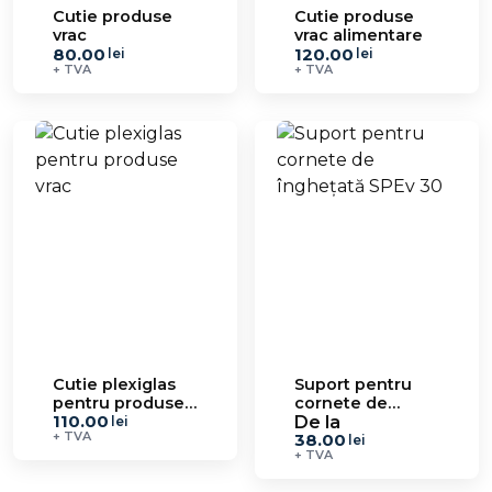
Cutie produse
Cutie produse
vrac
vrac alimentare
80.00
120.00
lei
lei
+ TVA
+ TVA
Cutie plexiglas
Suport pentru
pentru produse
cornete de
110.00
vrac
înghețată SPEv
De la
lei
+ TVA
38.00
30
lei
+ TVA