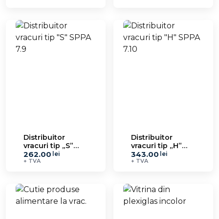
Distribuitor
Distribuitor
vracuri tip „S”
vracuri tip „H”
262.00
343.00
SPPA 7.9
SPPA 7.10
lei
lei
+ TVA
+ TVA