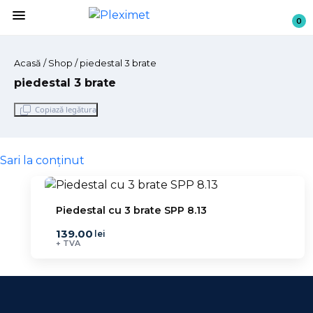
menu
0
Acasă
/
Shop
/ piedestal 3 brate
piedestal 3 brate
Copiază legătura
Sari la conținut
Piedestal cu 3 brate SPP 8.13
139.00
lei
+ TVA