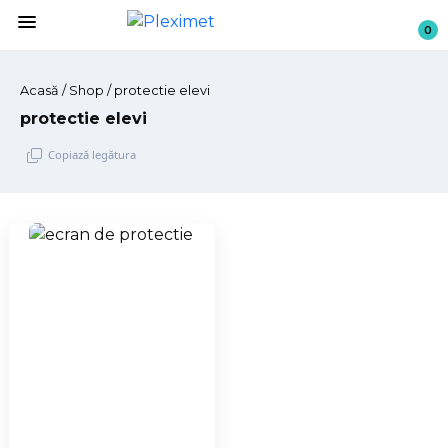
menu
0
Acasă
/
Shop
/ protectie elevi
protectie elevi
Copiază legătura
Sari
la
conținut