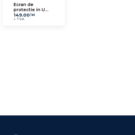
Ecran de
protectie in U
149.00
pliabil EPSU 15.4
lei
+ TVA