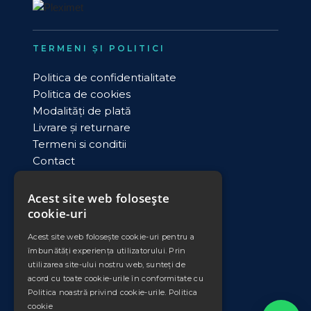
TERMENI ȘI POLITICI
Politica de confidentialitate
Politica de cookies
Modalități de plată
Livrare și returnare
Termeni si conditii
Contact
ANPC
Acest site web folosește
cookie-uri
DATE COMERCIALE
Acest site web folosește cookie-uri pentru a
PLEXIMET SRL
îmbunătăți experiența utilizatorului. Prin
Cod unic de inregistrare: RO11008735
utilizarea site-ului nostru web, sunteți de
Nr. Ord. Reg. Com./an: J33/553/1998
acord cu toate cookie-urile în conformitate cu
Banca: Banca Transilvania
Politica noastră privind cookie-urile.
Politica
Sucursala: Falticeni
cookie