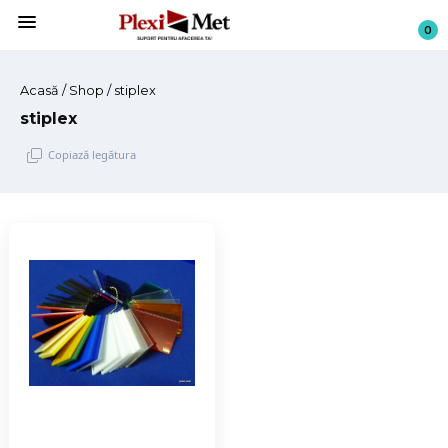
menu
0
Acasă
/
Shop
/ stiplex
stiplex
Copiază legătura
Sari
la
conținut