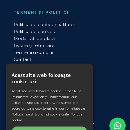
TERMENI ȘI POLITICI
Politica de confidentialitate
Politica de cookies
Modalități de plată
Livrare și returnare
Termeni si conditii
Contact
ANPC
Acest site web folosește
cookie-uri
DATE COMERCIALE
Acest site web folosește cookie-uri pentru a
PLEXIMET SRL
îmbunătăți experiența utilizatorului. Prin
Cod unic de inregistrare: RO11008735
utilizarea site-ului nostru web, sunteți de
Nr. Ord. Reg. Com./an: J33/553/1998
acord cu toate cookie-urile în conformitate cu
Banca: Banca Transilvania
Politica noastră privind cookie-urile.
Politica
Sucursala: Falticeni
cookie
IBAN: RO42 BTRL 0340 1202 3804 56XX