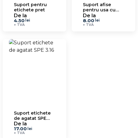
Suport pentru
Suport afise
etichete pret
pentru usa cu
banda adeziva
De la
De la
4.50
8.00
lei
lei
+ TVA
+ TVA
Suport etichete
de agatat SPE
3.16
De la
17.00
lei
+ TVA