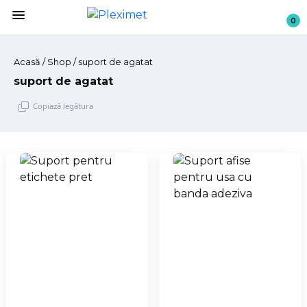
menu
0
Acasă
/
Shop
/ suport de agatat
suport de agatat
Copiază legătura
Sari
la
conținut