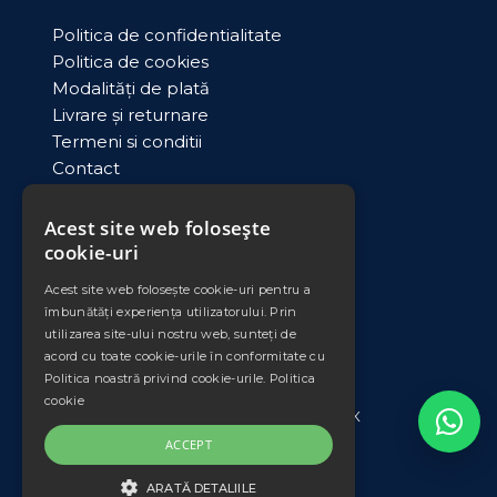
Politica de confidentialitate
Politica de cookies
Modalități de plată
Livrare și returnare
Termeni si conditii
Contact
ANPC
Acest site web folosește
cookie-uri
DATE COMERCIALE
Acest site web folosește cookie-uri pentru a
PLEXIMET SRL
îmbunătăți experiența utilizatorului. Prin
Cod unic de inregistrare: RO11008735
utilizarea site-ului nostru web, sunteți de
Nr. Ord. Reg. Com./an: J33/553/1998
acord cu toate cookie-urile în conformitate cu
Banca: Banca Transilvania
Politica noastră privind cookie-urile.
Politica
Sucursala: Falticeni
cookie
IBAN: RO42 BTRL 0340 1202 3804 56XX
ACCEPT
*Prețurile afișate nu includ TVA.
ARATĂ DETALIILE