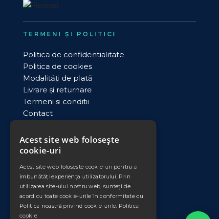
TERMENI ȘI POLITICI
Politica de confidentialitate
Politica de cookies
Modalități de plată
Livrare și returnare
Termeni si conditii
Contact
ANPC
Acest site web folosește
cookie-uri
DATE COMERCIALE
Acest site web folosește cookie-uri pentru a
PLEXIMET SRL
îmbunătăți experiența utilizatorului. Prin
Cod unic de inregistrare: RO11008735
utilizarea site-ului nostru web, sunteți de
Nr. Ord. Reg. Com./an: J33/553/1998
acord cu toate cookie-urile în conformitate cu
Banca: Banca Transilvania
Politica noastră privind cookie-urile.
Politica
Sucursala: Falticeni
cookie