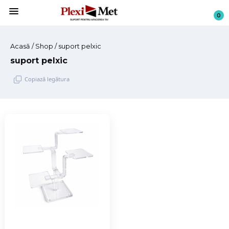
menu
0
Acasă
/
Shop
/ suport pelxic
suport pelxic
Copiază legătura
Sari
la
conținut