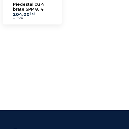
Piedestal cu 4
brate SPP 8.14
204.00
lei
+ TVA