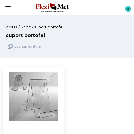
menu
0
Acasă
/
Shop
/ suport portofel
suport portofel
Copiază legătura
Sari
la
conținut