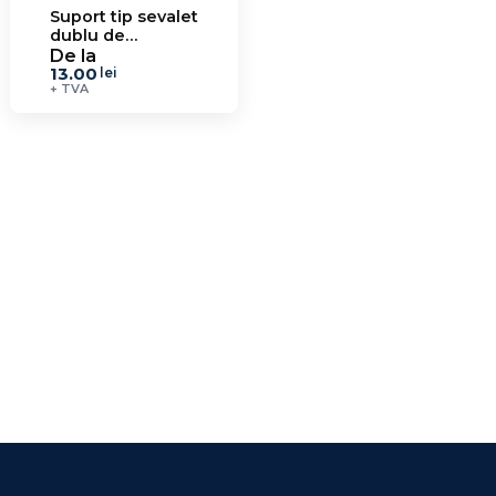
Suport tip sevalet
dublu de
prezentare
De la
13.00
genti/camasi SPII
lei
+ TVA
6.3