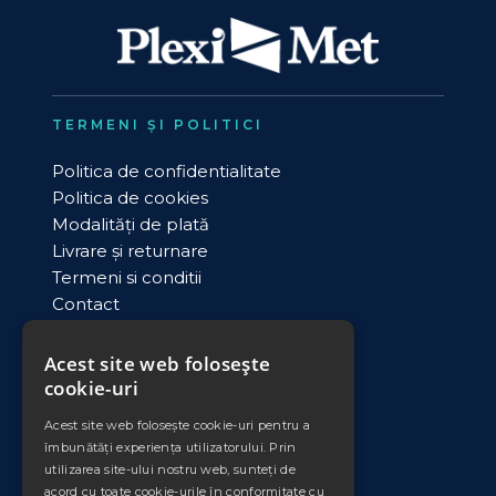
TERMENI ȘI POLITICI
Politica de confidentialitate
Politica de cookies
Modalități de plată
Livrare și returnare
Termeni si conditii
Contact
ANPC
Acest site web folosește
cookie-uri
DATE COMERCIALE
Acest site web folosește cookie-uri pentru a
PLEXIMET SRL
îmbunătăți experiența utilizatorului. Prin
Cod unic de inregistrare: RO11008735
utilizarea site-ului nostru web, sunteți de
Nr. Ord. Reg. Com./an: J33/553/1998
acord cu toate cookie-urile în conformitate cu