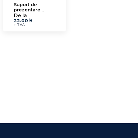
Suport de
prezentare
ochelari L SPO 9.1
De la
22.00
lei
+ TVA