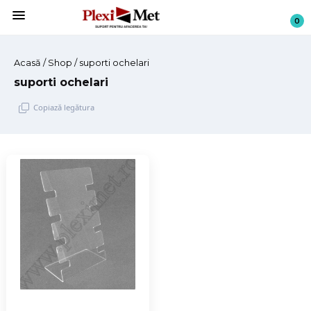
menu
0
Acasă
/
Shop
/ suporti ochelari
suporti ochelari
Copiază legătura
Sari
la
conținut