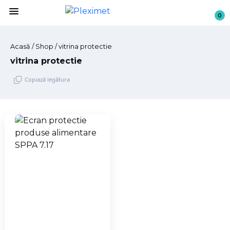
menu
0
Acasă
/
Shop
/ vitrina protectie
vitrina protectie
Copiază legătura
Sari
la
conținut