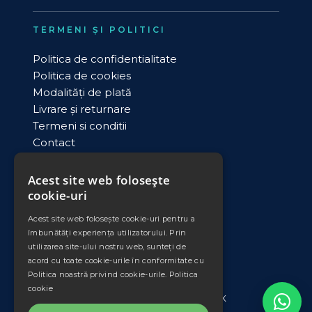
TERMENI ȘI POLITICI
Politica de confidentialitate
Politica de cookies
Modalități de plată
Livrare și returnare
Termeni si conditii
Contact
ANPC
Acest site web folosește
cookie-uri
DATE COMERCIALE
Acest site web folosește cookie-uri pentru a
PLEXIMET SRL
îmbunătăți experiența utilizatorului. Prin
Cod unic de inregistrare: RO11008735
utilizarea site-ului nostru web, sunteți de
Nr. Ord. Reg. Com./an: J33/553/1998
acord cu toate cookie-urile în conformitate cu
Banca: Banca Transilvania
Politica noastră privind cookie-urile.
Politica
Sucursala: Falticeni
cookie
IBAN: RO42 BTRL 0340 1202 3804 56XX