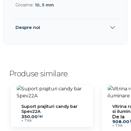
Grosime:
10, 5 mm
Despre noi
Produse similare
Suport prajituri candy bar
Vitrina r
Spev22A
si ilumi
350.00
2.2
De la
lei
+ TVA
908.00
+ TVA