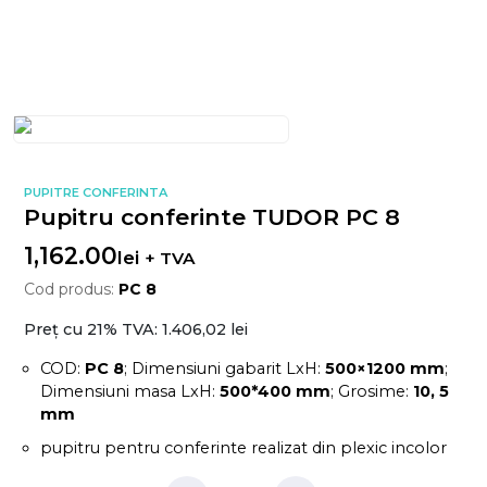
PUPITRE CONFERINTA
Pupitru conferinte TUDOR PC 8
1,162.00
lei
+ TVA
Cod produs:
PC 8
Preț cu 21% TVA:
1.406,02 lei
COD:
PC 8
; Dimensiuni gabarit LxH:
5
00×1200 mm
;
Dimensiuni masa LxH:
5
00*400 mm
; Grosime:
10, 5
mm
pupitru pentru conferinte realizat din plexic incolor