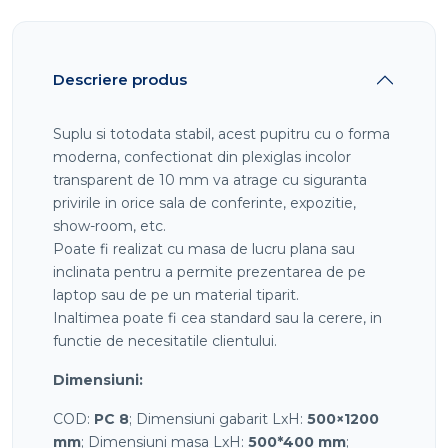
Descriere produs
Suplu si totodata stabil, acest pupitru cu o forma
moderna, confectionat din plexiglas incolor
transparent de 10 mm va atrage cu siguranta
privirile in orice sala de conferinte, expozitie,
show-room, etc.
Poate fi realizat cu masa de lucru plana sau
inclinata pentru a permite prezentarea de pe
laptop sau de pe un material tiparit.
Inaltimea poate fi cea standard sau la cerere, in
functie de necesitatile clientului.
Dimensiuni:
COD:
PC 8
; Dimensiuni gabarit LxH:
5
00×1200
mm
; Dimensiuni masa LxH:
5
00*400 mm
;