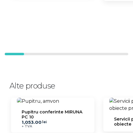
Alte produse
Pupitru conferinte MIRUNA
PC 10
Servicii
1,053.00
lei
obiecte
+ TVA