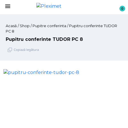
menu
0
Acasă
/
Shop
/ Pupitre conferinta / Pupitru conferinte TUDOR
PC 8
Pupitru conferinte TUDOR PC 8
Copiază legătura
Sari
la
conținut