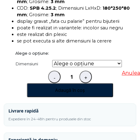
mm
; Grosime:
3 mm
COD:
SPB 4.25.2
; Dimensiuni LxHxD:
180*250*80
mm
; Grosime:
3 mm
display gravat „fata cu palarie” pentru bijuterii
poate fi realizat in variantele: incolor sau negru
este realizat din plexic
se pot executa si alte dimensiuni la cerere
Dimensiuni
Anulea
-
+
Cantitate
Display
Adaugă în coș
gravat
pentru
expunere
Livrare rapidă
bijuterii
Expediere în 24-48h pentru produsele din stoc
"Fata
cu
Experiență in domeniu