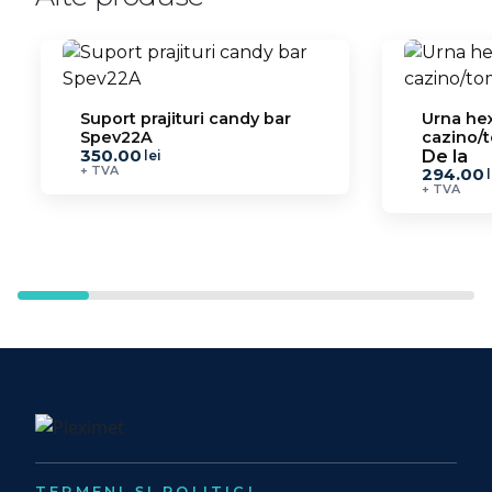
Suport prajituri candy bar
Urna he
Spev22A
cazino/
350.00
De la
lei
+ TVA
294.00
+ TVA
TERMENI ȘI POLITICI