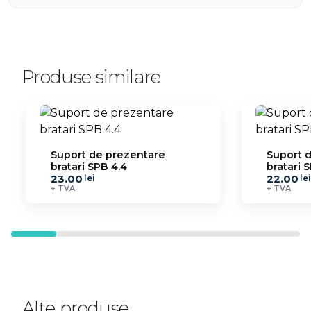
Produse similare
Suport de prezentare
Suport 
bratari SPB 4.4
bratari 
23.00
22.00
lei
lei
+ TVA
+ TVA
Alte produse