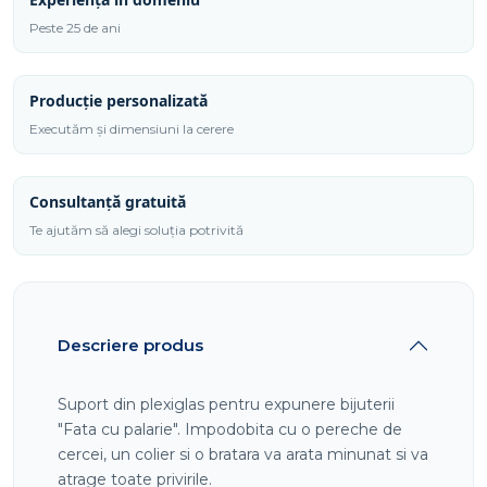
palarie"
SPB
Peste 25 de ani
4.25
Producție personalizată
Executăm și dimensiuni la cerere
Consultanță gratuită
Te ajutăm să alegi soluția potrivită
Descriere produs
Suport din plexiglas pentru expunere bijuterii
"Fata cu palarie". Impodobita cu o pereche de
cercei, un colier si o bratara va arata minunat si va
atrage toate privirile.