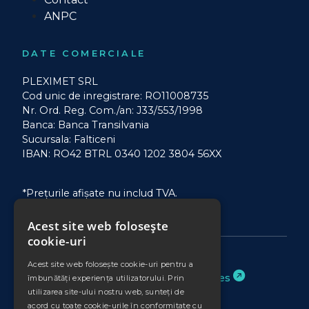
ANPC
DATE COMERCIALE
PLEXIMET SRL
Cod unic de inregistrare: RO11008735
Nr. Ord. Reg. Com./an: J33/553/1998
Banca: Banca Transilvania
Sucursala: Falticeni
IBAN: RO42 BTRL 0340 1202 3804 56XX
*Prețurile afișate nu includ TVA.
Acest site web folosește
cookie-uri
Acest site web folosește cookie-uri pentru a
Website realizat de
Binary Services
îmbunătăți experiența utilizatorului. Prin
utilizarea site-ului nostru web, sunteți de
acord cu toate cookie-urile în conformitate cu