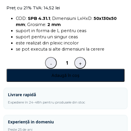
Preț cu 21% TVA:
14,52 lei
COD:
SPB 4.31.1
; Dimensiuni LxHxD:
50x130x50
mm
; Grosime:
2 mm
suport in forma de L pentru ceas
suport pentru un singur ceas
este realizat din plexic incolor
se pot executa si alte dimensiuni la cerere
-
+
Cantitate
Suport
Adaugă în coș
tip
L
pentru
Livrare rapidă
ceas
Expediere în 24-48h pentru produsele din stoc
SPB
4.31.1
Experiență in domeniu
Peste 25 de ani