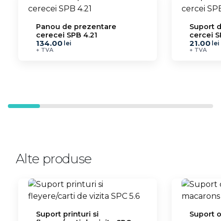
Panou de prezentare
Suport 
cerecei SPB 4.21
cercei S
134.00
21.00
lei
lei
+ TVA
+ TVA
Alte produse
Suport printuri si
Suport o