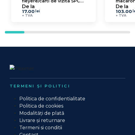
fleyere/carti de vizita SPC
macaron
5.6
De la
De la
17.00
103.00
lei
l
+ TVA
+ TVA
TERMENI ȘI POLITICI
Politica de confidentialitate
Politica de cookies
Modalități de plată
Livrare și returnare
Termeni si conditii
Contact