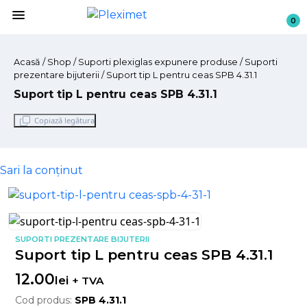
menu
0
Acasă
/
Shop
/
Suporti plexiglas expunere produse
/ Suporti
prezentare bijuterii / Suport tip L pentru ceas SPB 4.31.1
Suport tip L pentru ceas SPB 4.31.1
Copiază legătura
Sari la conținut
SUPORTI PREZENTARE BIJUTERII
Suport tip L pentru ceas SPB 4.31.1
12.00
lei
+ TVA
Cod produs:
SPB 4.31.1