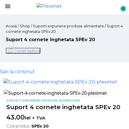
menu
0
Acasă
/
Shop
/ Suporti expunere produse alimentare / Suport 4
cornete inghetata SPEv 20
Suport 4 cornete inghetata SPEv 20
Copiază legătura
Sari la conținut
SUPORTI EXPUNERE PRODUSE ALIMENTARE
Suport 4 cornete inghetata SPEv 20
43.00
lei
+ TVA
Cod produs:
SPEv 20