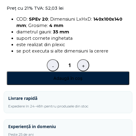
Preț cu 21% TVA:
52,03 lei
COD:
SPEv 20
; Dimensiuni LxHxD:
140x100x140
mm
; Grosime:
4 mm
diametrul gaurii:
35 mm
suport cornete inghetata
este realizat din plexic
se pot executa si alte dimensiuni la cerere
-
+
Cantitate
Suport
Adaugă în coș
4
cornete
inghetata
Livrare rapidă
SPEv
Expediere în 24-48h pentru produsele din stoc
20
Experiență in domeniu
Peste 25 de ani