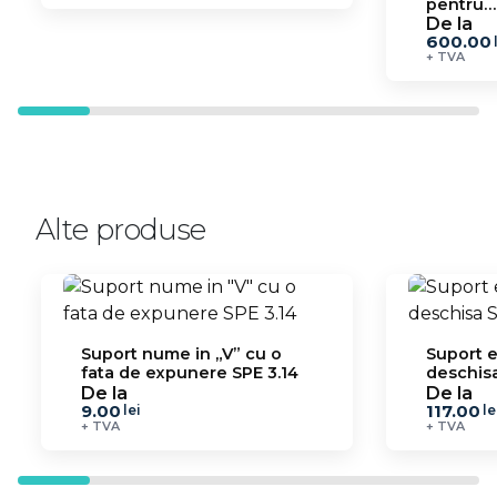
pentru
prăjitur
De la
600.00
SPEv 7
+ TVA
Alte produse
Suport nume in „V” cu o
Suport 
fata de expunere SPE 3.14
deschisa
De la
De la
9.00
117.00
lei
le
+ TVA
+ TVA