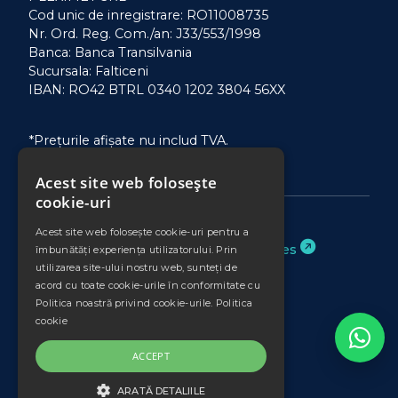
Cod unic de inregistrare: RO11008735
Nr. Ord. Reg. Com./an: J33/553/1998
Banca: Banca Transilvania
Sucursala: Falticeni
IBAN: RO42 BTRL 0340 1202 3804 56XX
*Prețurile afișate nu includ TVA.
Acest site web folosește
cookie-uri
Acest site web folosește cookie-uri pentru a
Website realizat de
Binary Services
îmbunătăți experiența utilizatorului. Prin
utilizarea site-ului nostru web, sunteți de
acord cu toate cookie-urile în conformitate cu
Politica noastră privind cookie-urile.
Politica
cookie
ACCEPT
ARATĂ DETALIILE