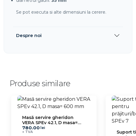
diametrul gaurii:
35 mm
Se pot executa si alte dimensiuni la cerere.
Despre noi
Produse similare
Masă servire gheridon
VERA SPEv 42.1, D masa=
780.00
600 mm
lei
Suport t
+ TVA