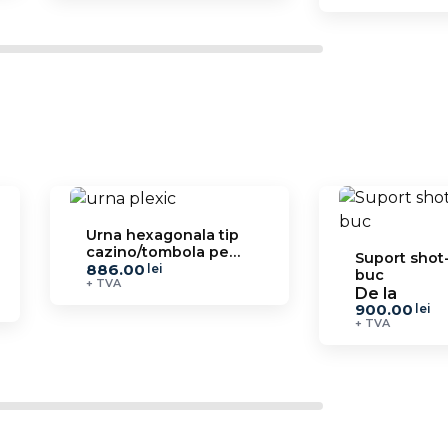
Urna hexagonala tip
cazino/tombola pe
Suport shot-
886.00
suport Al UR 10
lei
buc
+ TVA
De la
900.00
lei
+ TVA