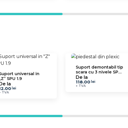
Suport demontabil tip
scara cu 3 nivele SPP
Suport universal in
8.18
De la
„Z” SPU 1.9
118.00
lei
De la
+ TVA
12.00
lei
+ TVA