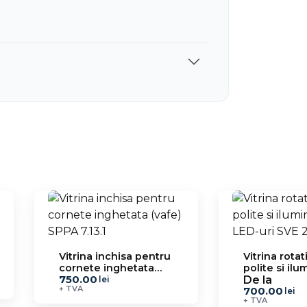
Vitrina inchisa pentru
Vitrina rotat
cornete inghetata
polite si il
750.00
(vafe) SPPA 7.13.1
LED-uri SVE 
De la
lei
+ TVA
700.00
lei
+ TVA