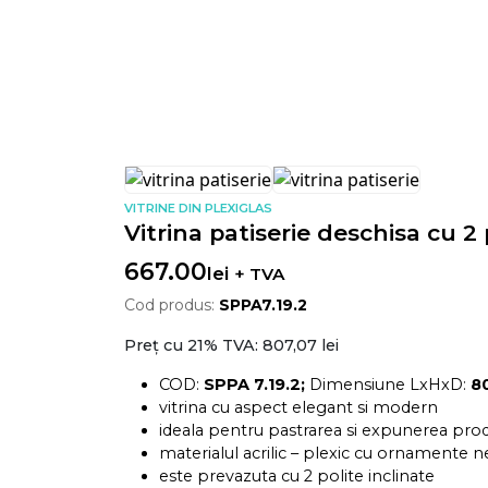
VITRINE DIN PLEXIGLAS
Vitrina patiserie deschisa cu 2 
667.00
lei
+ TVA
Cod produs:
SPPA7.19.2
Preț cu 21% TVA:
807,07 lei
COD:
SPPA 7.19.2;
Dimensiune LxHxD:
8
vitrina cu aspect elegant si modern
ideala pentru pastrarea si expunerea prod
materialul acrilic – plexic cu ornamente n
este prevazuta cu 2 polite inclinate