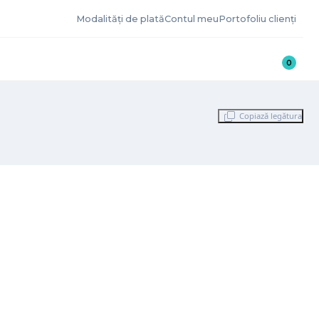
Modalități de plată
Contul meu
Portofoliu clienți
0
Copiază legătura