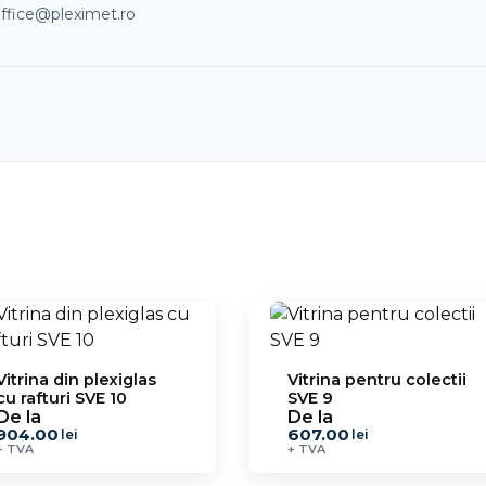
ffice@pleximet.ro
Vitrina din plexiglas
Vitrina pentru colectii
cu rafturi SVE 10
SVE 9
De la
De la
904.00
607.00
lei
lei
+ TVA
+ TVA