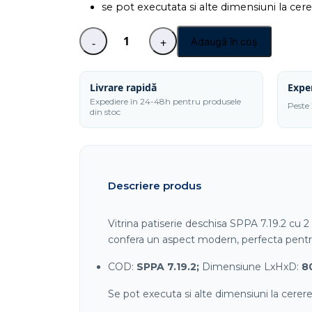
se pot executata si alte dimensiuni la cer
Adaugă în coș
-
+
Cantitate
Vitrina
patiserie
Livrare rapidă
Expe
deschisa
Expediere în 24-48h pentru produsele
Peste 
din stoc
cu
2
polite
SPPA
7.19.2
Descriere produs
Vitrina patiserie deschisa SPPA 7.19.2 cu 2 
confera un aspect modern, perfecta pentr
COD:
SPPA 7.19.2;
Dimensiune LxHxD:
8
Se pot executa si alte dimensiuni la cerere