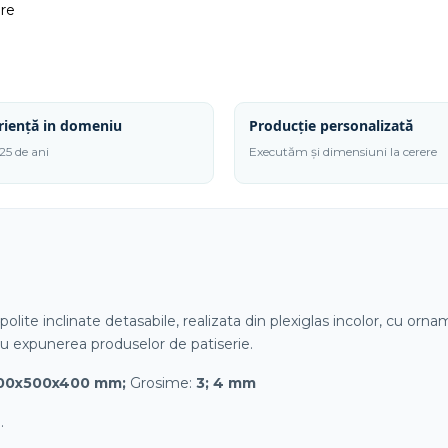
ere
riență in domeniu
Producție personalizată
25 de ani
Executăm și dimensiuni la cerere
polite inclinate detasabile, realizata din plexiglas incolor, cu orn
u expunerea produselor de patiserie.
00x500x400 mm;
Grosime:
3; 4 mm
.