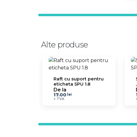
Alte produse
Raft cu suport pentru
eticheta SPU 1.8
De la
17.00
lei
+ TVA