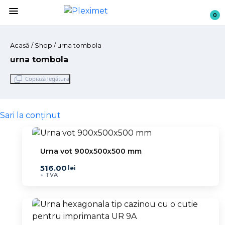
menu
0
Acasă
/
Shop
/ urna tombola
urna tombola
Copiază legătura
Sari la conținut
Urna vot 900x500x500 mm
516.00
lei
+ TVA