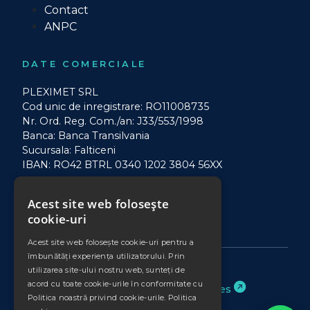
Contact
ANPC
DATE COMERCIALE
PLEXIMET SRL
Cod unic de inregistrare: RO11008735
Nr. Ord. Reg. Com./an: J33/553/1998
Banca: Banca Transilvania
Sucursala: Falticeni
IBAN: RO42 BTRL 0340 1202 3804 56XX
Acest site web folosește
*Prețurile afișate nu includ TVA.
cookie-uri
Acest site web folosește cookie-uri pentru a
îmbunătăți experiența utilizatorului. Prin
utilizarea site-ului nostru web, sunteți de
acord cu toate cookie-urile în conformitate cu
Website realizat de
Binary Services
Politica noastră privind cookie-urile.
Politica