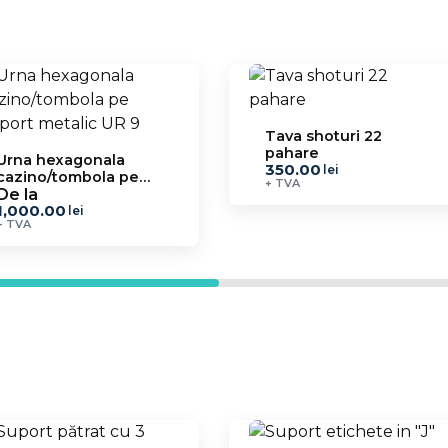
Tava shoturi 22
pahare
Urna hexagonala
350.00
lei
cazino/tombola pe
+ TVA
suport metalic UR 9
De la
1,000.00
lei
+ TVA