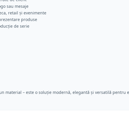
logo sau mesaje
eca, retail și evenimente
u prezentare produse
oducție de serie
n material – este o soluție modernă, elegantă și versatilă pentru 