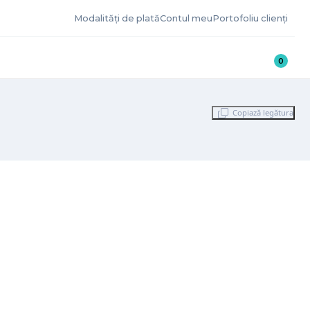
Modalități de plată
Contul meu
Portofoliu clienți
0
Copiază legătura