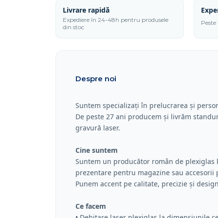
vot
Livrare rapidă
Expe
900x500x500
Expediere în 24-48h pentru produsele
Peste 
din stoc
mm
Despre noi
Suntem specializați în prelucrarea și person
De peste 27 ani producem și livrăm standuri,
gravură laser.
Cine suntem
Suntem un producător român de plexiglas la
prezentare pentru magazine sau accesorii p
Punem accent pe calitate, precizie și design
Ce facem
• Debitare laser plexiglas la dimensiunile c