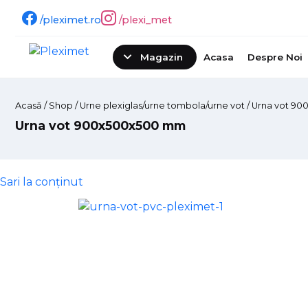
/pleximet.ro
/plexi_met
Magazin
Acasa
Despre Noi
Acasă
/
Shop
/ Urne plexiglas/urne tombola/urne vot / Urna vot 
Urna vot 900x500x500 mm
Sari la conținut