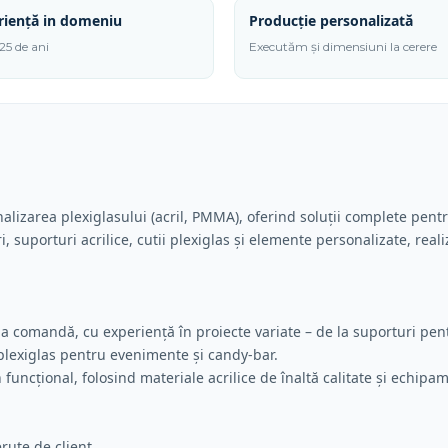
riență in domeniu
Producție personalizată
25 de ani
Executăm și dimensiuni la cerere
alizarea plexiglasului (acril, PMMA), oferind soluții complete pent
 suporturi acrilice, cutii plexiglas și elemente personalizate, rea
 comandă, cu experiență în proiecte variate – de la suporturi pent
lexiglas pentru evenimente și candy-bar.
 funcțional, folosind materiale acrilice de înaltă calitate și echi
erute de client