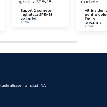
Suport 2 cornete
Vitrina dem
inghetata SPEv 18
pentru obie
22.00
colectie SVE
De la
lei
+ TVA
305.00
lei
+ TVA
țurile afișate nu includ TVA.