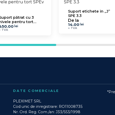
Suport etichete in „J”
SPE 3.3
Suport pătrat cu 3
De la
nivele pentru tort
14.00
lei
450.00
SPEv 16
lei
+ TVA
+ TVA
DATE COMERCIALE
*Pre
PLEXIMET SRL
Cod unic de inregistrare: RO11008735
Nr. Ord. Reg. Com./an: J33/553/1998