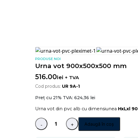
PRODUSE NOI
Urna vot 900x500x500 mm
516.00
lei
+ TVA
Cod produs:
UR 9A-1
Preț cu 21% TVA:
624,36 lei
Urna vot din pvc alb cu dimensiunea
HxLxl 9
Adaugă în coș
-
+
Cantitate
Urna