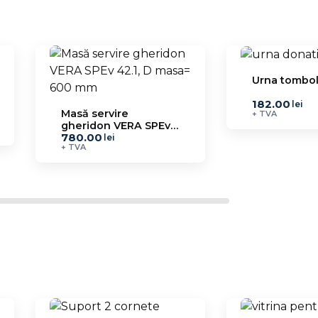
Urna tombol
182.00
lei
Masă servire
+ TVA
gheridon VERA SPEv
780.00
42.1, D masa= 600 mm
lei
+ TVA