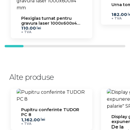
Urna to
182.00
l
Plexiglas turnat pentru
+ TVA
gravura laser 1000x600x4
110.00
mm
lei
+ TVA
Alte produse
Pupitru conferinte TUDOR
PC 8
Display 
1,162.00
lei
expunere
+ TVA
palarie”
De la