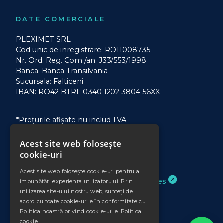
DATE COMERCIALE
PLEXIMET SRL
Cod unic de inregistrare: RO11008735
Nr. Ord. Reg. Com./an: J33/553/1998
Banca: Banca Transilvania
Sucursala: Falticeni
IBAN: RO42 BTRL 0340 1202 3804 56XX
*Prețurile afișate nu includ TVA.
Acest site web folosește
cookie-uri
Acest site web folosește cookie-uri pentru a
Website realizat de
Binary Services
îmbunătăți experiența utilizatorului. Prin
utilizarea site-ului nostru web, sunteți de
acord cu toate cookie-urile în conformitate cu
Politica noastră privind cookie-urile.
Politica
cookie