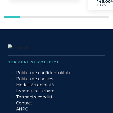
146.00
l
+ TVA
TERMENI ȘI POLITICI
Politica de confidentialitate
Politica de cookies
Modalități de plată
Livrare și returnare
Termeni si conditii
Contact
ANPC