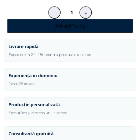
-
+
Cantitate
Plexiglas
Adaugă în coș
turnat
pentru
gravura
Livrare rapidă
laser
Expediere în 24-48h pentru produsele din stoc
1000x600x3
mm
Experiență in domeniu
Peste 25 de ani
Producție personalizată
Executăm și dimensiuni la cerere
Consultanță gratuită