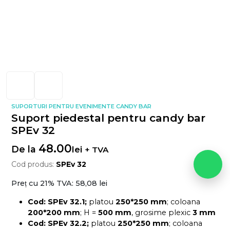
SUPORTURI PENTRU EVENIMENTE CANDY BAR
Suport piedestal pentru candy bar
SPEv 32
48.00
De la
lei
+ TVA
Cod produs:
SPEv 32
Preț cu 21% TVA:
58,08 lei
Cod: SPEv 32.1;
platou
250*250 mm
; coloana
200*200 mm
; H =
500 mm
, grosime plexic
3 mm
Cod: SPEv 32.2;
platou
250*250 mm
; coloana
200*200 mm
; H =
400 mm
, grosime plexic
3 mm