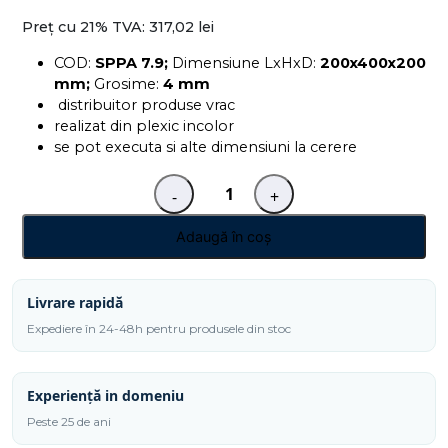
Preț cu 21% TVA:
317,02 lei
COD:
SPPA 7.9;
Dimensiune LxHxD:
200x400x200
mm;
Grosime:
4 mm
distribuitor produse vrac
realizat din plexic incolor
se pot executa si alte dimensiuni la cerere
-
+
Cantitate
Distribuitor
Adaugă în coș
vracuri
tip
"S"
Livrare rapidă
SPPA
Expediere în 24-48h pentru produsele din stoc
7.9
Experiență in domeniu
Peste 25 de ani