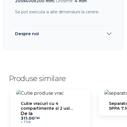
200x400x200 mm;
Grosime:
4 mm
Se pot executa si alte dimensiuni la cerere.
Despre noi
Produse similare
Cutie vracuri cu 4
Separator
compartimente si 2 usi
SPPA 7.1
SPPA 7.2
De la
311.00
lei
+ TVA