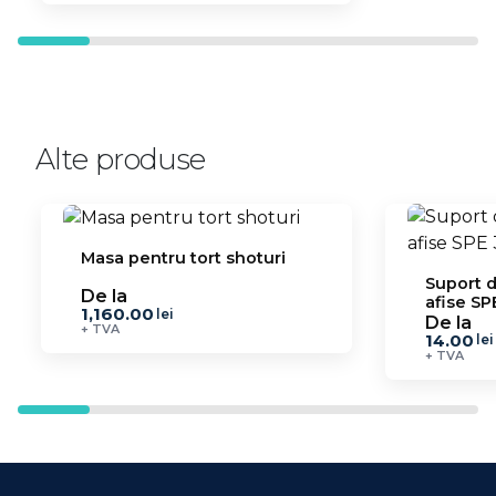
Alte produse
Masa pentru tort shoturi
Suport 
De la
afise SP
1,160.00
lei
De la
+ TVA
14.00
lei
+ TVA