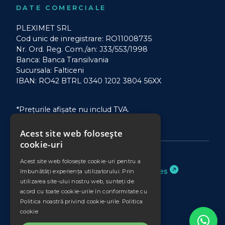
DATE COMERCIALE
PLEXIMET SRL
Cod unic de inregistrare: RO11008735
Nr. Ord. Reg. Com./an: J33/553/1998
Banca: Banca Transilvania
Sucursala: Falticeni
IBAN: RO42 BTRL 0340 1202 3804 56XX
*Prețurile afișate nu includ TVA.
Acest site web folosește
cookie-uri
Acest site web folosește cookie-uri pentru a
Website realizat de
Binary Services
îmbunătăți experiența utilizatorului. Prin
utilizarea site-ului nostru web, sunteți de
acord cu toate cookie-urile în conformitate cu
Politica noastră privind cookie-urile.
Politica
cookie