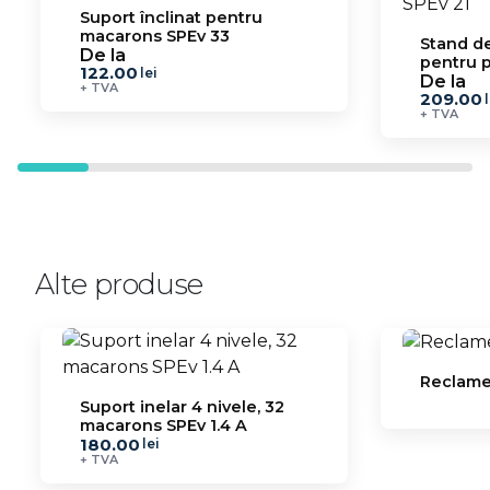
Suport înclinat pentru
macarons SPEv 33
Stand de
De la
pentru pr
122.00
lei
SPEv 21
De la
+ TVA
209.00
+ TVA
Alte produse
Reclame
Suport inelar 4 nivele, 32
macarons SPEv 1.4 A
180.00
lei
+ TVA