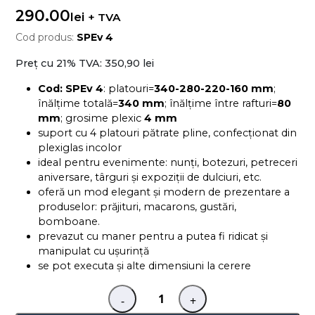
290.00
lei
+ TVA
Cod produs:
SPEv 4
Preț cu 21% TVA:
350,90 lei
Cod: SPEv 4
: platouri=
340-280-220-160 mm
;
înălțime totală=
340 mm
; înălțime între rafturi=
80
mm
; grosime plexic
4 mm
suport cu 4 platouri pătrate pline, confecționat din
plexiglas incolor
ideal pentru evenimente: nunți, botezuri, petreceri
aniversare, târguri și expoziții de dulciuri, etc.
oferă un mod elegant și modern de prezentare a
produselor: prăjituri, macarons, gustări,
bomboane.
prevazut cu maner pentru a putea fi ridicat și
manipulat cu ușurință
se pot executa și alte dimensiuni la cerere
-
+
Cantitate