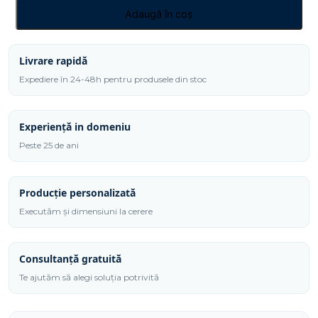
Suport
Adaugă în coș
pătrat
expunere
prăjituri/macarons/aperitive
Livrare rapidă
SPEv
Expediere în 24-48h pentru produsele din stoc
4
Experiență in domeniu
Peste 25 de ani
Producție personalizată
Executăm și dimensiuni la cerere
Consultanță gratuită
Te ajutăm să alegi soluția potrivită