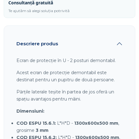
Consultanță gratuită
Te ajutăm să alegi soluția potrivită
Descriere produs
Ecran de protecție în U - 2 posturi demontabil.
Acest ecran de protecție demontabil este
destinat pentru un pupitru de două persoane.
Părțile laterale teșite în partea de jos oferă un
spațiu avantajos pentru mâini.
Dimensiuni:
COD ESPU 15.6.1:
L*H*D -
1300x600x500 mm
,
grosime
3 mm
COD ESPU 15.6.2:
L*H*D -
1300x600x500 mm
,