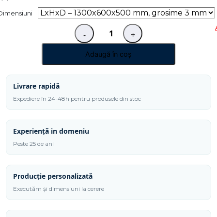
Dimensiuni
-
+
Cantitate
Ecran
Adaugă în coș
de
protecție
în
Livrare rapidă
U
Expediere în 24-48h pentru produsele din stoc
2
posturi
Experiență in domeniu
demontabil
EPSU
Peste 25 de ani
15.6
Producție personalizată
Executăm și dimensiuni la cerere