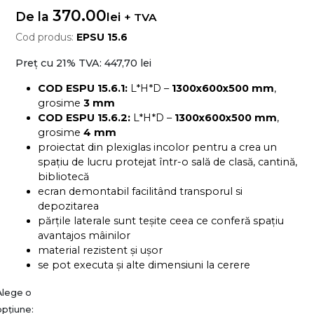
370.00
De la
lei
+ TVA
Cod produs:
EPSU 15.6
Preț cu 21% TVA:
447,70 lei
COD ESPU 15.6.1:
L*H*D –
1300x600x500 mm
,
grosime
3 mm
COD ESPU 15.6.2:
L*H*D –
1300x600x500 mm
,
grosime
4
mm
proiectat din plexiglas incolor pentru a crea un
spațiu de lucru protejat într-o sală de clasă, cantină,
bibliotecă
ecran demontabil facilitând transporul si
depozitarea
părțile laterale sunt teșite ceea ce conferă spațiu
avantajos mâinilor
material rezistent și ușor
se pot executa și alte dimensiuni la cerere