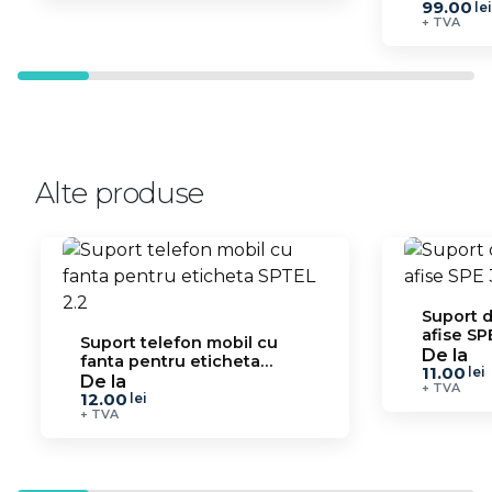
99.00
lei
+ TVA
Alte produse
Suport 
afise SPE
Suport telefon mobil cu
De la
fanta pentru eticheta
11.00
lei
SPTEL 2.2
De la
+ TVA
12.00
lei
+ TVA