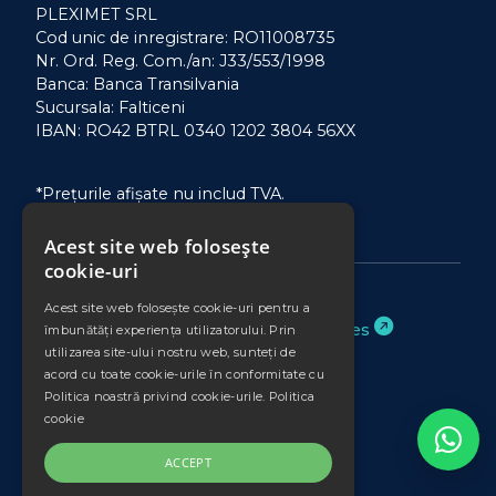
PLEXIMET SRL
Cod unic de inregistrare: RO11008735
Nr. Ord. Reg. Com./an: J33/553/1998
Banca: Banca Transilvania
Sucursala: Falticeni
IBAN: RO42 BTRL 0340 1202 3804 56XX
*Prețurile afișate nu includ TVA.
Acest site web folosește
cookie-uri
Acest site web folosește cookie-uri pentru a
Website realizat de
Binary Services
îmbunătăți experiența utilizatorului. Prin
utilizarea site-ului nostru web, sunteți de
acord cu toate cookie-urile în conformitate cu
Politica noastră privind cookie-urile.
Politica
cookie
ACCEPT