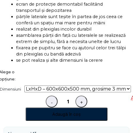
ecran de protecție demontabil facilitând
transportul și depozitarea
părțile laterale sunt teșite în partea de jos ceea ce
conferă un spațiu mai mare pentru mâini
realizat din plexiglas incolor durabil
asamblarea părții din față cu lateralele se realizează
extrem de simplu, fără a necesita unelte de lucru
fixarea pe pupitru se face cu ajutorul celor trei tălpi
din plexiglas cu bandă adezivă
se pot realiza și alte dimensiuni la cerere
Dimensiuni
-
+
Cantitate
Ecran
Adaugă în coș
de
protecție
în