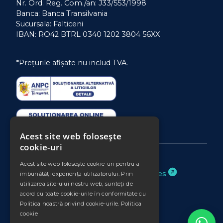
Nr. Ord. Reg. Com./an: J33/553/1998
Banca: Banca Transilvania
Sucursala: Falticeni
IBAN: RO42 BTRL 0340 1202 3804 56XX
*Prețurile afișate nu includ TVA.
Acest site web folosește
cookie-uri
Acest site web folosește cookie-uri pentru a
Website realizat de
Binary Services
îmbunătăți experiența utilizatorului. Prin
utilizarea site-ului nostru web, sunteți de
acord cu toate cookie-urile în conformitate cu
Politica noastră privind cookie-urile.
Politica
cookie