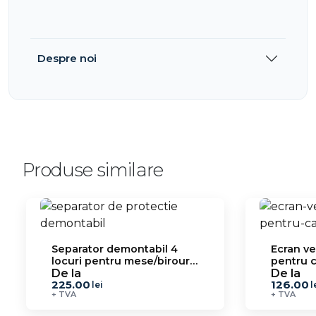
Despre noi
Produse similare
Separator demontabil 4
Ecran ve
locuri pentru mese/birouri
pentru c
ESPU 15.7
De la
De la
225.00
126.00
lei
l
+ TVA
+ TVA