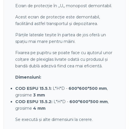
Ecran de protecție în ,,U,, monopost demontabil.
Acest ecran de protecție este demontabil,
facilitând astfel transportul și depozitarea.
Părțile laterale teșite în partea de jos oferă un
spațiu mai mare pentru mâini.
Fixarea pe pupitru se poate face cu ajutorul unor
colțare de plexiglas livrate odată cu produsul și
bandă dublă adezivă fiind cea mai eficientă.
Dimensiuni:
COD ESPU 15.5.1:
L*H*D -
600*600*500 mm
,
grosime
3 mm
COD ESPU 15.5.2:
L*H*D -
600*600*500 mm
,
grosime
4
mm
Se execută și alte dimensiuni la cerere.