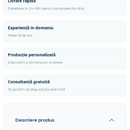
Livrare rapidă
U
Expediere în 24-48h pentru produsele din stoc
monopost
demontabil
Experiență in domeniu
EPSU
15.5
Peste 25 de ani
Producție personalizată
Executăm și dimensiuni la cerere
Consultanță gratuită
Te ajutăm să alegi soluția potrivită
Descriere produs