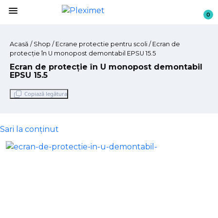
menu
0
Acasă
/
Shop
/ Ecrane protectie pentru scoli / Ecran de
protecție în U monopost demontabil EPSU 15.5
Ecran de protecție în U monopost demontabil
EPSU 15.5
Copiază legătura
Sari la conținut