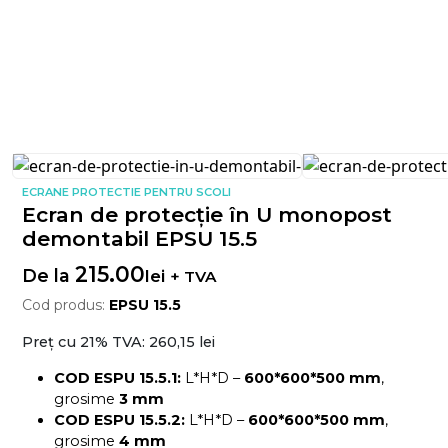
ECRANE PROTECTIE PENTRU SCOLI
Ecran de protecție în U monopost
demontabil EPSU 15.5
215.00
De la
lei
+ TVA
Cod produs:
EPSU 15.5
Preț cu 21% TVA:
260,15 lei
COD ESPU 15.5.1:
L*H*D –
600*600*500 mm
,
grosime
3 mm
COD ESPU 15.5.2:
L*H*D –
600*600*500 mm
,
grosime
4
mm