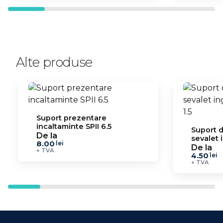
Alte produse
Suport prezentare
incaltaminte SPII 6.5
Suport d
De la
sevalet 
8.00
lei
SPU 1.5
De la
+ TVA
4.50
lei
+ TVA