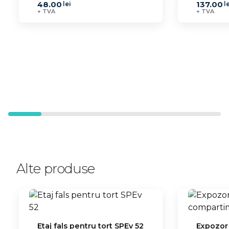
48.00
137.00
lei
l
+ TVA
+ TVA
Alte produse
Etaj fals pentru tort SPEv 52
Expozor