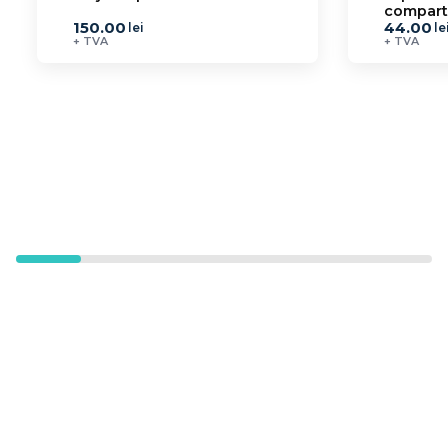
compart
150.00
44.00
lei
le
+ TVA
+ TVA