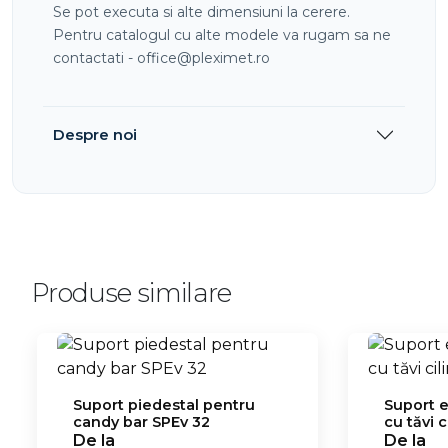
Se pot executa si alte dimensiuni la cerere.
Pentru catalogul cu alte modele va rugam sa ne
contactati - office@pleximet.ro
Despre noi
Produse similare
Suport piedestal pentru
Suport 
candy bar SPEv 32
cu tăvi c
35
De la
De la