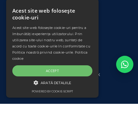
Contact
Acest site web folosește
ANPC
cookie-uri
Acest site web folosește cookie-uri pentru a
DATE COMERCIALE
îmbunătăți experiența utilizatorului. Prin
utilizarea site-ului nostru web, sunteți de
PLEXIMET SRL
acord cu toate cookie-urile în conformitate cu
Cod unic de inregistrare: RO11008735
Politica noastră privind cookie-urile.
Politica
Nr. Ord. Reg. Com./an: J33/553/1998
cookie
Banca: Banca Transilvania
Sucursala: Falticeni
ACCEPT
IBAN: RO42 BTRL 0340 1202 3804 56XX
ARATĂ DETALIILE
*Prețurile afișate nu includ TVA.
POWERED BY COOKIE-SCRIPT
DE TARGETARE
De targetare
Website realizat de
Binary Services
Cookie-urile de targetare sunt utilizate pentru
a identifica vizitatorii între diferite site-uri