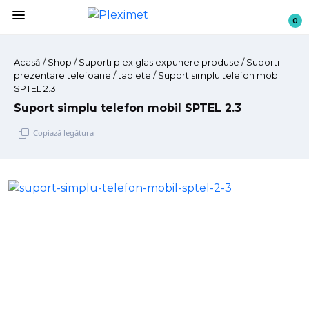
menu
0
Acasă
/
Shop
/
Suporti plexiglas expunere produse
/ Suporti
prezentare telefoane / tablete / Suport simplu telefon mobil
SPTEL 2.3
Suport simplu telefon mobil SPTEL 2.3
Copiază legătura
Sari
la
conținut