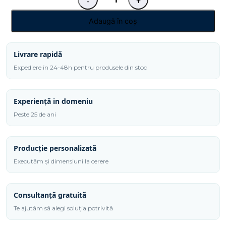
-
+
Cantitate
Tava
Adaugă în coș
servire
shoturi
Livrare rapidă
Expediere în 24-48h pentru produsele din stoc
Experiență in domeniu
Peste 25 de ani
Producție personalizată
Executăm și dimensiuni la cerere
Consultanță gratuită
Te ajutăm să alegi soluția potrivită