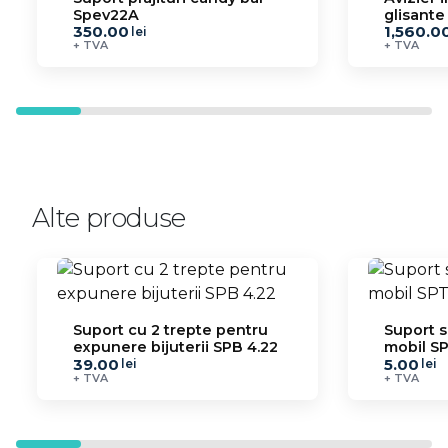
Spev22A
glisante
350.00
1,560.0
lei
+ TVA
+ TVA
Alte produse
Suport cu 2 trepte pentru
Suport s
expunere bijuterii SPB 4.22
mobil SP
39.00
5.00
lei
lei
+ TVA
+ TVA