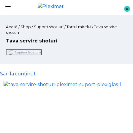
menu
0
Acasă
/
Shop
/ Suporti shot-uri / Tortul mirelui / Tava servire
shoturi
Tava servire shoturi
Copiază legătura
Sari la conținut