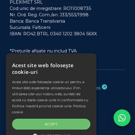
PLEXIMET SRL
Cod unic de inregistrare: RO11008735
Nr. Ord. Reg. Com./an: J33/553/1998
Banca: Banca Transilvania
Sucursala: Falticeni
IBAN: RO42 BTRL 0340 1202 3804 56XX
*Prețurile afișate nu includ TVA.
Acest site web folosește
cookie-uri
Acest site web folosește cookie-uri pentru a
Website realizat de
Binary Services
îmbunătăți experiența utilizatorului. Prin
utilizarea site-ului nostru web, sunteți de
acord cu toate cookie-urile în conformitate cu
Politica noastră privind cookie-urile.
Politica
cookie
ACCEPT